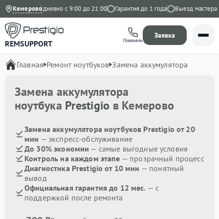
Яндекс
Кемерово
Ежедневно с 9:00 до 21:00
Гарантия до 1 года
Выезд мастера бе
Заявка
Позвонить
REMSUPPORT
Главная
Ремонт ноутбуков
Замена аккумулятора
Замена аккумулятора
ноутбука
Prestigio
в Кемерово
Замена аккумулятора ноутбуков Prestigio от 20
мин
— экспресс-обслуживание
До 30% экономии
— самые выгодные условия
Контроль на каждом этапе
— прозрачный процесс
Диагностика Prestigio от 10 мин
— понятный
вывод
Официальная гарантия до 12 мес.
— с
поддержкой после ремонта