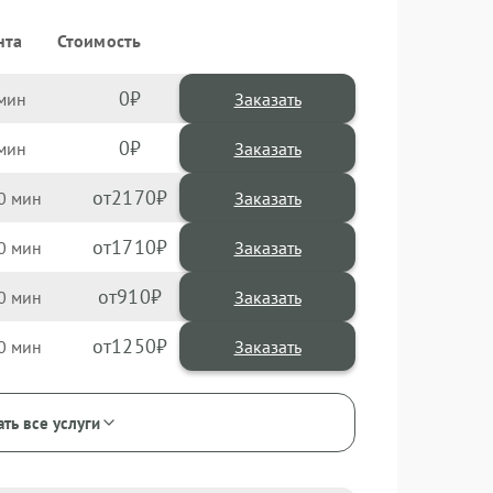
нта
Стоимость
0
Заказать
0
Заказать
2170
0
1710
0
910
0
1250
0
ать все услуги