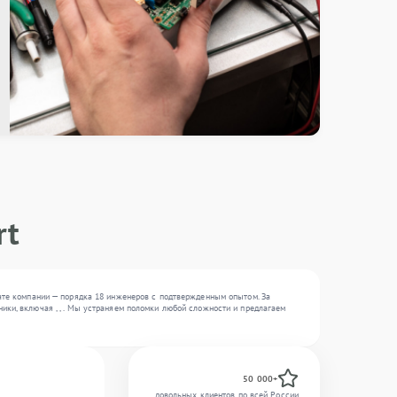
rt
тате компании — порядка 18 инженеров с подтвержденным опытом. За
ики, включая , , . Мы устраняем поломки любой сложности и предлагаем
50 000+
довольных клиентов по всей России