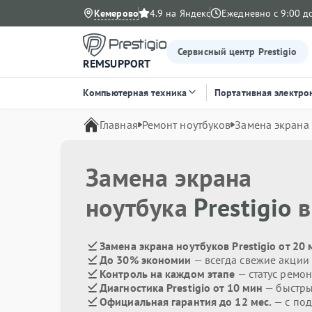
Кемерово
4.9 на Яндекс
Ежедневно с 9:00 д
Сервисный центр Prestigio
REMSUPPORT
Компьютерная техника
Портативная электро
Главная
Ремонт ноутбуков
Замена экрана
Замена экрана
ноутбука
Prestigio
в
Замена экрана ноутбуков Prestigio от 20
До 30% экономии
— всегда свежие акции
Контроль на каждом этапе
— статус ремон
Диагностика Prestigio от 10 мин
— быстры
Официальная гарантия до 12 мес.
— с под