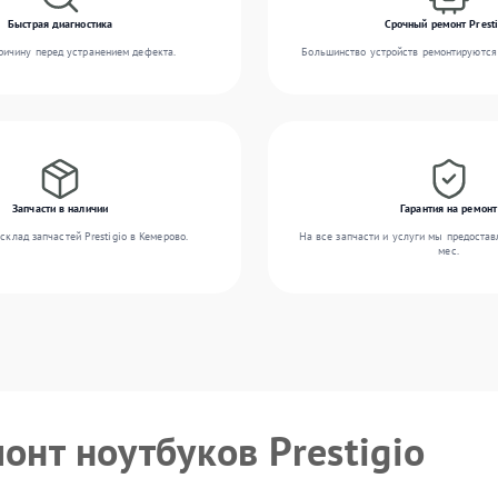
Быстрая диагностика
Срочный ремонт Presti
ичину перед устранением дефекта.
Большинство устройств ремонтируются 
Запчасти в наличии
Гарантия на ремонт
склад запчастей Prestigio в Кемерово.
На все запчасти и услуги мы предостав
мес.
онт ноутбуков Prestigio