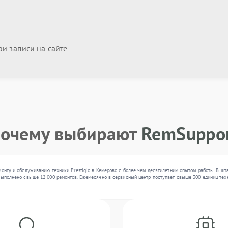
и записи на сайте
очему выбирают
RemSuppo
монту и обслуживанию техники Prestigio в Кемерово с более чем десятилетним опытом работы. В ш
выполнено свыше 12 000 ремонтов. Ежемесячно в сервисный центр поступает свыше 300 единиц техн