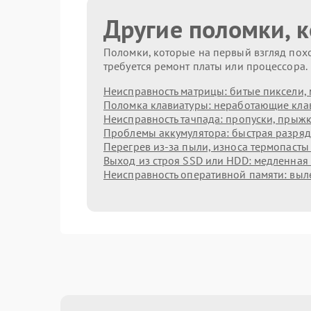
Другие поломки, 
Поломки, которые на первый взгляд похо
требуется ремонт платы или процессора.
Неисправность матрицы: битые пиксели, 
Поломка клавиатуры: неработающие клав
Неисправность тачпада: пропуски, прыжк
Проблемы аккумулятора: быстрая разрядк
Перегрев из‑за пыли, износа термопасты
Выход из строя SSD или HDD: медленная 
Неисправность оперативной памяти: выл