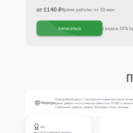
от 1140 ₽
Время работы: от 30 мин
Записаться
Скидка 20% пр
П
PrestigioRemSupport — экспертный сервисный центр по ре
время работы число клиентов превысило 10 000, а также 
стабильный уровень сервиса благодаря опыту команды.
13+
лет опыта в ремонте техники