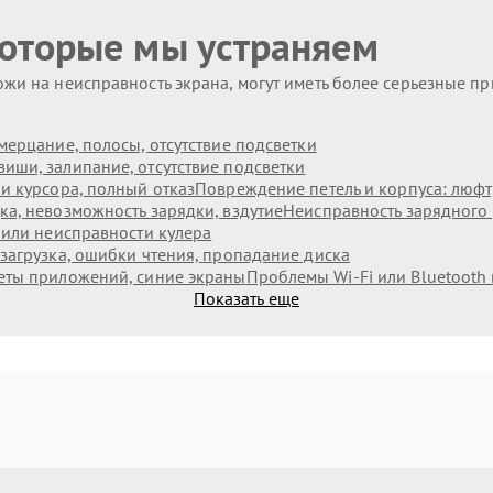
которые мы устраняем
жи на неисправность экрана, могут иметь более серьезные п
мерцание, полосы, отсутствие подсветки
иши, залипание, отсутствие подсветки
и курсора, полный отказ
Повреждение петель и корпуса: люф
а, невозможность зарядки, вздутие
Неисправность зарядного 
 или неисправности кулера
загрузка, ошибки чтения, пропадание диска
еты приложений, синие экраны
Проблемы Wi‑Fi или Bluetooth
Показать еще