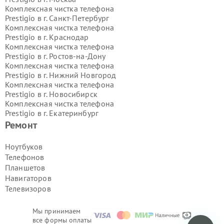
Комплексная чистка телефона
Prestigio в г.
Санкт-Петербург
Комплексная чистка телефона
Prestigio в г.
Краснодар
Комплексная чистка телефона
Prestigio в г.
Ростов-на-Дону
Комплексная чистка телефона
Prestigio в г.
Нижний Новгород
Комплексная чистка телефона
Prestigio в г.
Новосибирск
Комплексная чистка телефона
Prestigio в г.
Екатеринбург
Комплексная чистка телефона
Ремонт
Prestigio в г.
Казань
Комплексная чистка телефона
Ноутбуков
Prestigio в г.
Воронеж
Телефонов
Комплексная чистка телефона
Планшетов
Prestigio в г.
Волгоград
Навигаторов
Комплексная чистка телефона
Телевизоров
Prestigio в г.
Самара
Комплексная чистка телефона
Prestigio в г.
Пермь
Мы принимаем
Комплексная чистка телефона
все формы оплаты