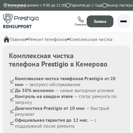
Яндекс
Кемерово
Ежедневно с 9:00 до 21:00
Гарантия до 1 года
Выезд мастера б
Заявка
Позвонить
REMSUPPORT
Главная
Ремонт телефонов
Комплексная чистка
Комплексная чистка
телефона
Prestigio
в Кемерово
Комплексная чистка телефонов Prestigio от 20
мин
— экспресс-обслуживание
До 30% экономии
— самые выгодные условия
Контроль на каждом этапе
— статус ремонта по
запросу
Диагностика Prestigio от 10 мин
— быстрый
результат
Официальная гарантия до 12 мес.
— с
поддержкой после ремонта