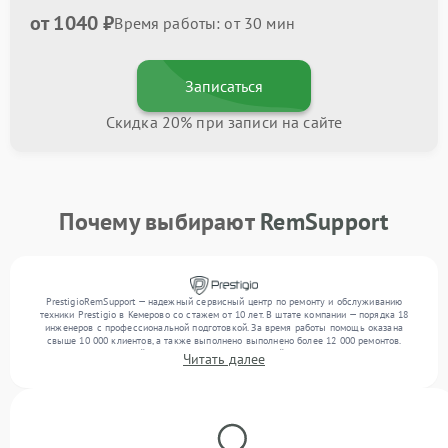
от 1040 ₽
Время работы: от 30 мин
Записаться
Скидка 20% при записи на сайте
Почему выбирают
RemSupport
PrestigioRemSupport — надежный сервисный центр по ремонту и обслуживанию
техники Prestigio в Кемерово со стажем от 10 лет. В штате компании — порядка 18
инженеров с профессиональной подготовкой. За время работы помощь оказана
свыше 10 000 клиентов, а также выполнено выполнено более 12 000 ремонтов.
Ежемесячно в сервисный центр поступает от 300 устройств, включая , , . Мы работаем
Читать далее
с широким спектром неисправностей и гарантируем высокое качество обслуживания
благодаря опыту команды.