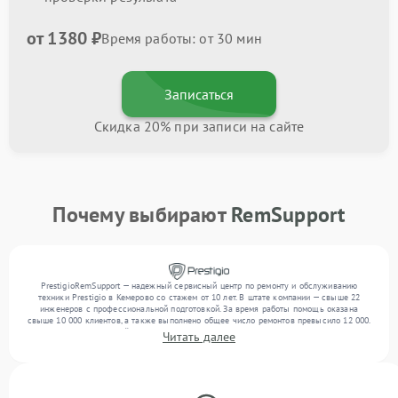
от 1380 ₽
Время работы: от 30 мин
Записаться
Скидка 20% при записи на сайте
Почему выбирают
RemSupport
PrestigioRemSupport — надежный сервисный центр по ремонту и обслуживанию
техники Prestigio в Кемерово со стажем от 10 лет. В штате компании — свыше 22
инженеров с профессиональной подготовкой. За время работы помощь оказана
свыше 10 000 клиентов, а также выполнено общее число ремонтов превысило 12 000.
Ежемесячно в сервисный центр поступает свыше 300 единиц техники, включая , , . Мы
Читать далее
устраняем поломки любой сложности и гарантируем высокое качество обслуживания
благодаря опыту команды.