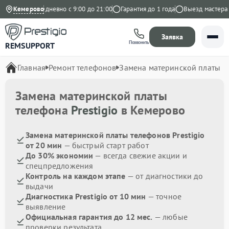
 Яндекс
Кемерово
Ежедневно с 9:00 до 21:00
Гарантия до 1 года
Выезд мастера б
Заявка
Позвонить
REMSUPPORT
Главная
Ремонт телефонов
Замена материнской платы
Замена материнской платы
телефона
Prestigio
в Кемерово
Замена материнской платы телефонов Prestigio
от 20 мин
— быстрый старт работ
До 30% экономии
— всегда свежие акции и
спецпредложения
Контроль на каждом этапе
— от диагностики до
выдачи
Диагностика Prestigio от 10 мин
— точное
выявление
Официальная гарантия до 12 мес.
— любые
проверки результата