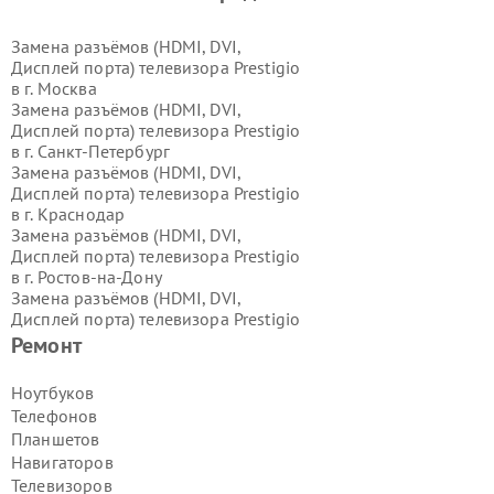
Замена разъёмов (HDMI, DVI,
Дисплей порта) телевизора Prestigio
в г.
Москва
Замена разъёмов (HDMI, DVI,
Дисплей порта) телевизора Prestigio
в г.
Санкт-Петербург
Замена разъёмов (HDMI, DVI,
Дисплей порта) телевизора Prestigio
в г.
Краснодар
Замена разъёмов (HDMI, DVI,
Дисплей порта) телевизора Prestigio
в г.
Ростов-на-Дону
Замена разъёмов (HDMI, DVI,
Дисплей порта) телевизора Prestigio
в г.
Нижний Новгород
Ремонт
Замена разъёмов (HDMI, DVI,
Дисплей порта) телевизора Prestigio
Ноутбуков
в г.
Новосибирск
Телефонов
Замена разъёмов (HDMI, DVI,
Планшетов
Дисплей порта) телевизора Prestigio
Навигаторов
в г.
Екатеринбург
Телевизоров
Замена разъёмов (HDMI, DVI,