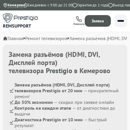
9 на Яндекс
Кемерово
Ежедневно с 9:00 до 21:00
Гарантия до 1 года
Выезд масте
Заявка
Позвонить
REMSUPPORT
Главная
Ремонт телевизоров
Замена разъёмов (HDMI, DVI,
Замена разъёмов (HDMI, DVI,
Дисплей порта)
телевизора
Prestigio
в Кемерово
Замена разъёмов (HDMI, DVI, Дисплей порта)
телевизоров Prestigio от 20 мин
— приоритетный
ремонт
До 30% экономии
— скидки при заявке онлайн
Контроль на каждом этапе
— от диагностики до
выдачи
Диагностика Prestigio от 10 мин
— быстрый
результат