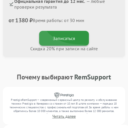
Официальная гарантия до 12 мес.
— любые
проверки результата
от 1380 ₽
Время работы: от 30 мин
Записаться
Скидка 20% при записи на сайте
Почему выбирают
RemSupport
PrestigioRemSupport — современный сервисный центр по ремонту и обслуживанию
техники Prestigio в Кемерово со стажем от 10 лет. В штате компании — порядка 18
технических специалистов с профессиональной подготовкой. За время работы к нам
обратились более 10 000 клиентов, а также выполнено более 12 000 ремонтов.
Ежемесячно в сервисный центр поступает от 300 устройств, включая , , . Мы
Читать далее
устраняем поломки любой сложности и обеспечиваем надежный результат благодаря
использованию современного оборудования.