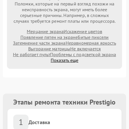
Поломки, которые на первый взгляд похожи на
неисправность экрана, могут иметь более
серьезные причины. Например, в сложных
случаях требуется ремонт платы или процессора.
Мерцание экрана
Искажение цветов
Появление пятен на экране
Битые пиксели
Затемнение части экрана
Неравномерная яркость
Выгорание матрицы
Не включается
Не работает пульт
Проблемы с подсветкой экрана
Показать еще
Этапы ремонта техники Prestigio
1
Доставка